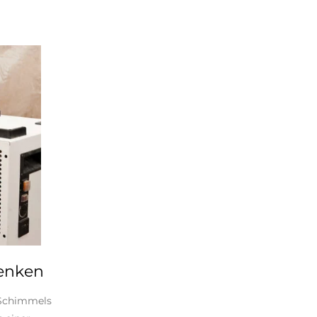
senken
 Schimmels