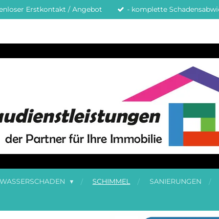
tenloser Erstkontakt / Angebot
- komplette Schadensabwic
WASSERSCHADEN
SCHIMMEL
SANIERUNGEN