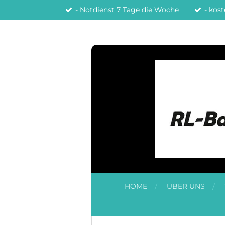
- Notdienst 7 Tage die Woche
- kos
Zum
Hauptinhalt
springen
HOME
ÜBER UNS